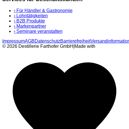
›
Für Händler & Gastronomie
›
Lohntätigkeiten
›
B2B Produkte
›
Markenpartner
›
Seminare veranstalten
Impressum
AGB
Datenschutz
Barrierefreiheit
Versandinformatio
© 2026 Destillerie Farthofer GmbH
|
Made with