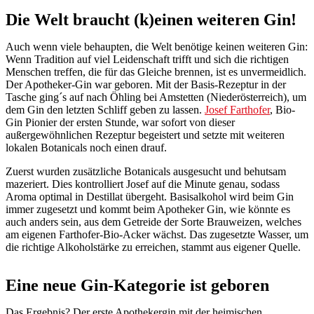
Die Welt braucht (k)einen weiteren Gin!
Auch wenn viele behaupten, die Welt benötige keinen weiteren Gin:
Wenn Tradition auf viel Leidenschaft trifft und sich die richtigen
Menschen treffen, die für das Gleiche brennen, ist es unvermeidlich.
Der Apotheker-Gin war geboren. Mit der Basis-Rezeptur in der
Tasche ging´s auf nach Öhling bei Amstetten (Niederösterreich), um
dem Gin den letzten Schliff geben zu lassen.
Josef Farthofer
, Bio-
Gin Pionier der ersten Stunde, war sofort von dieser
außergewöhnlichen Rezeptur begeistert und setzte mit weiteren
lokalen Botanicals noch einen drauf.
Zuerst wurden zusätzliche Botanicals ausgesucht und behutsam
mazeriert. Dies kontrolliert Josef auf die Minute genau, sodass
Aroma optimal in Destillat übergeht. Basisalkohol wird beim Gin
immer zugesetzt und kommt beim Apotheker Gin, wie könnte es
auch anders sein, aus dem Getreide der Sorte Brauweizen, welches
am eigenen Farthofer-Bio-Acker wächst. Das zugesetzte Wasser, um
die richtige Alkoholstärke zu erreichen, stammt aus eigener Quelle.
Eine neue Gin-Kategorie ist geboren
Das Ergebnis? Der erste Apothekergin mit der heimischen