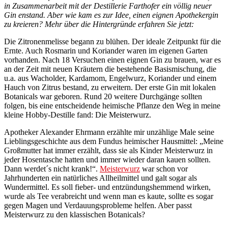
in Zusammenarbeit mit der Destillerie Farthofer ein völlig neuer
Gin enstand. Aber wie kam es zur Idee, einen eignen Apothekergin
zu kreieren? Mehr über die Hintergründe erfahren Sie jetzt:
Die Zitronenmelisse begann zu blühen. Der ideale Zeitpunkt für die
Ernte. Auch Rosmarin und Koriander waren im eigenen Garten
vorhanden. Nach 18 Versuchen einen eignen Gin zu brauen, war es
an der Zeit mit neuen Kräutern die bestehende Basismischung, die
u.a. aus Wacholder, Kardamom, Engelwurz, Koriander und einem
Hauch von Zitrus bestand, zu erweitern. Der erste Gin mit lokalen
Botanicals war geboren. Rund 20 weitere Durchgänge sollten
folgen, bis eine entscheidende heimische Pflanze den Weg in meine
kleine Hobby-Destille fand: Die Meisterwurz.
Apotheker Alexander Ehrmann erzählte mir unzählige Male seine
Lieblingsgeschichte aus dem Fundus heimischer Hausmittel: „Meine
Großmutter hat immer erzählt, dass sie als Kinder Meisterwurz in
jeder Hosentasche hatten und immer wieder daran kauen sollten.
Dann werdet´s nicht krank!“.
Meisterwurz
war schon vor
Jahrhunderten ein natürliches Allheilmittel und galt sogar als
Wundermittel. Es soll fieber- und entzündungshemmend wirken,
wurde als Tee verabreicht und wenn man es kaute, sollte es sogar
gegen Magen und Verdauungsprobleme helfen. Aber passt
Meisterwurz zu den klassischen Botanicals?