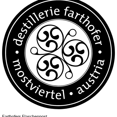
Farthofers Flaschenpost