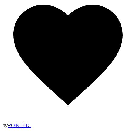
by
POINTED.