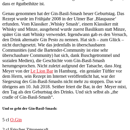
dass er #gutbeihitze ist.
Genau genommen hat der Gin-Basil-Smash heuer Geburtstag. Das
Rezept wurde im Frühjahr 2008 in der Ulmer Bar ‚Blaupause‘
erfunden. Vom Klassiker ‚Whisky Smash‘, einem Klassiker mit
Whisky und Minze, ausgehend wurde zuerst Basilikum statt Minze,
später Gin statt Whisky verwendet. Irgendwann gab es den Versuch,
den Drink alternativ Gin Pesto zu nennen. Hat sich – zum Glück –
nicht durchgesetzt. Wie das jedenfalls in überschaubaren
Communities (und die Bartender-Community ist eine sehr
überschaubare Community) hat sich, dank Buschgetrommel und
sozialen Medien), die Geschichte vom Gin-Basil-Smash
herumgesprochen. Nicht zuletzt aufgrund der Tatsache, dass Jörg
Meyer von der
Le Lion Bar
in Hamburg, ein genialer Tüftler vor
dem Herrn, sein Rezept im Internet veröffentlicht hat, war der
Siegeszug des Gin-Basil-Smashs nicht mehr zu stoppen. Das war
übrigens am 10. Juli 2018. Seither feiert die Bar, in der Meyer mixt,
den Tag als den Geburtstag des Drinks. Und sich selbst als „the
cradle of Gin-Basil-Smash“.
Und so geht der Gin-Basil-Smash:
5 cl
O.Gin
2 cl Frischer Zitronensaft