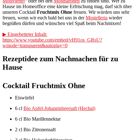
Mostviertel
“ oder bei den
Mostbaronen
zu finden sind. Wer zu
Hause im Homeoffice eine kleine Erfrischung mag, darf sich über
unseren Cocktail
Fruchtmix Ohne
freuen. Wir würden uns sehr
freuen, wenn wir euch bald bei uns in der
Mostelleria
wieder
begrüßen dürfen und wünschen viel Spaß beim Nachmixen!
▶ Eingebetteter Inhalt:
https://www.youtube.com/embed/vH91os_GRsU?
wmode=transparent&autoplay=0
Rezeptidee zum Nachmachen für zu
Hause
Cocktail Fruchtmix Ohne
Eiswürfel
6 cl
Bio Apfel-Johannisbeersaft (Hechal)
6 cl Bio Marillennektar
2 cl Bio Zitronensaft