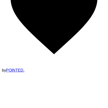
by
POINTED.