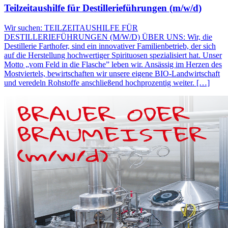
Teilzeitaushilfe für Destillerieführungen (m/w/d)
Wir suchen: TEILZEITAUSHILFE FÜR
DESTILLERIEFÜHRUNGEN (M/W/D) ÜBER UNS: Wir, die
Destillerie Farthofer, sind ein innovativer Familienbetrieb, der sich
auf die Herstellung hochwertiger Spirituosen spezialisiert hat. Unser
Motto „vom Feld in die Flasche” leben wir. Ansässig im Herzen des
Mostviertels, bewirtschaften wir unsere eigene BIO-Landwirtschaft
und veredeln Rohstoffe anschließend hochprozentig weiter. […]