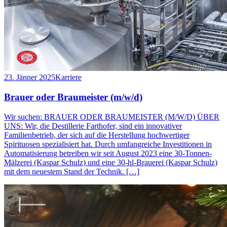
23. Jänner 2025
Karriere
Brauer oder Braumeister (m/w/d)
Wir suchen: BRAUER ODER BRAUMEISTER (M/W/D) ÜBER
UNS: Wir, die Destillerie Farthofer, sind ein innovativer
Familienbetrieb, der sich auf die Herstellung hochwertiger
Spirituosen spezialisiert hat. Durch umfangreiche Investitionen in
Automatisierung betreiben wir seit August 2023 eine 30-Tonnen-
Mälzerei (Kaspar Schulz) und eine 30-hl-Brauerei (Kaspar Schulz)
mit dem neuestem Stand der Technik. […]