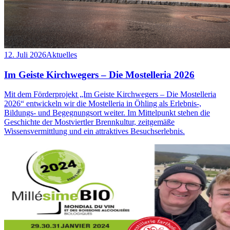
12. Juli 2026
Aktuelles
Im Geiste Kirchwegers – Die Mostelleria 2026
Mit dem Förderprojekt „Im Geiste Kirchwegers – Die Mostelleria
2026“ entwickeln wir die Mostelleria in Öhling als Erlebnis-,
Bildungs- und Begegnungsort weiter. Im Mittelpunkt stehen die
Geschichte der Mostviertler Brennkultur, zeitgemäße
Wissensvermittlung und ein attraktives Besuchserlebnis.