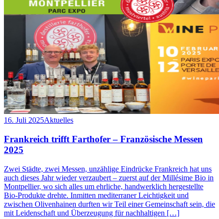
16. Juli 2025
Aktuelles
Frankreich trifft Farthofer – Französische Messen
2025
Zwei Städte, zwei Messen, unzählige Eindrücke Frankreich hat uns
auch dieses Jahr wieder verzaubert – zuerst auf der Millésime Bio in
Montpellier, wo sich alles um ehrliche, handwerklich hergestellte
Bio-Produkte drehte. Inmitten mediterraner Leichtigkeit und
zwischen Olivenhainen durften wir Teil einer Gemeinschaft sein, die
mit Leidenschaft und Überzeugung für nachhaltigen […]