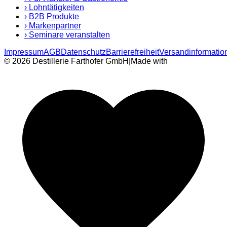
›
Lohntätigkeiten
›
B2B Produkte
›
Markenpartner
›
Seminare veranstalten
Impressum
AGB
Datenschutz
Barrierefreiheit
Versandinformatio
© 2026 Destillerie Farthofer GmbH
|
Made with