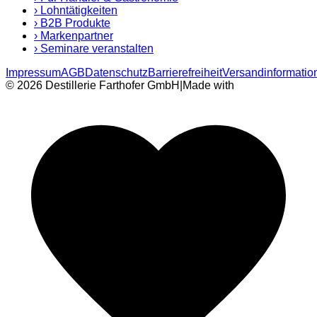
›
Lohntätigkeiten
›
B2B Produkte
›
Markenpartner
›
Seminare veranstalten
Impressum
AGB
Datenschutz
Barrierefreiheit
Versandinformatio
© 2026 Destillerie Farthofer GmbH
|
Made with