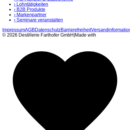
›
Lohntätigkeiten
›
B2B Produkte
›
Markenpartner
›
Seminare veranstalten
Impressum
AGB
Datenschutz
Barrierefreiheit
Versandinformatio
© 2026 Destillerie Farthofer GmbH
|
Made with