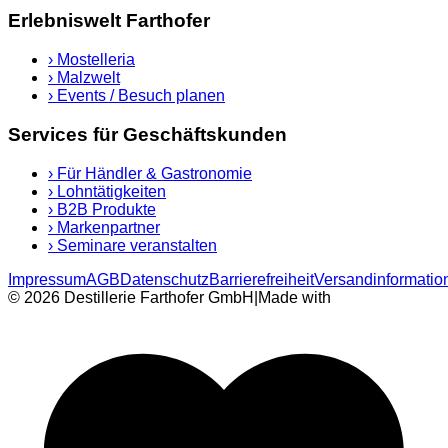
Erlebniswelt Farthofer
›
Mostelleria
›
Malzwelt
›
Events / Besuch planen
Services für Geschäftskunden
›
Für Händler & Gastronomie
›
Lohntätigkeiten
›
B2B Produkte
›
Markenpartner
›
Seminare veranstalten
Impressum
AGB
Datenschutz
Barrierefreiheit
Versandinformatio
© 2026 Destillerie Farthofer GmbH
|
Made with