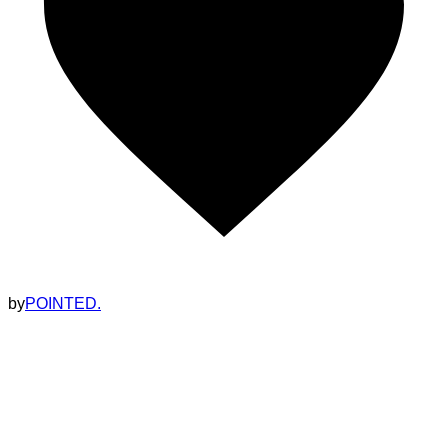
by
POINTED.