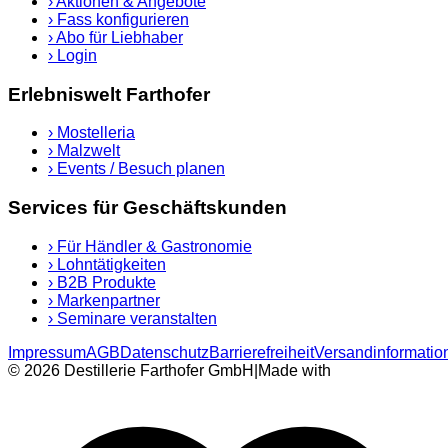
›
Aktionen & Angebote
›
Fass konfigurieren
›
Abo für Liebhaber
›
Login
Erlebniswelt Farthofer
›
Mostelleria
›
Malzwelt
›
Events / Besuch planen
Services für Geschäftskunden
›
Für Händler & Gastronomie
›
Lohntätigkeiten
›
B2B Produkte
›
Markenpartner
›
Seminare veranstalten
Impressum
AGB
Datenschutz
Barrierefreiheit
Versandinformatio
© 2026 Destillerie Farthofer GmbH
|
Made with