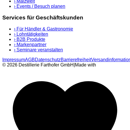
›
Malzwelt
›
Events / Besuch planen
Services für Geschäftskunden
›
Für Händler & Gastronomie
›
Lohntätigkeiten
›
B2B Produkte
›
Markenpartner
›
Seminare veranstalten
Impressum
AGB
Datenschutz
Barrierefreiheit
Versandinformatio
© 2026 Destillerie Farthofer GmbH
|
Made with