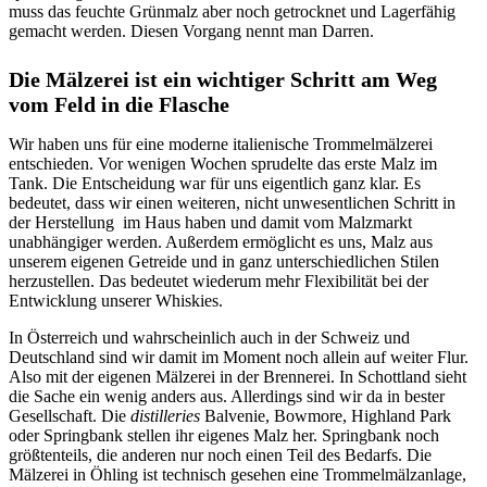
muss das feuchte Grünmalz aber noch getrocknet und Lagerfähig
gemacht werden. Diesen Vorgang nennt man Darren.
Die Mälzerei ist ein wichtiger Schritt am Weg
vom Feld in die Flasche
Wir haben uns für eine moderne italienische Trommelmälzerei
entschieden. Vor wenigen Wochen sprudelte das erste Malz im
Tank. Die Entscheidung war für uns eigentlich ganz klar. Es
bedeutet, dass wir einen weiteren, nicht unwesentlichen Schritt in
der Herstellung im Haus haben und damit vom Malzmarkt
unabhängiger werden. Außerdem ermöglicht es uns, Malz aus
unserem eigenen Getreide und in ganz unterschiedlichen Stilen
herzustellen. Das bedeutet wiederum mehr Flexibilität bei der
Entwicklung unserer Whiskies.
In Österreich und wahrscheinlich auch in der Schweiz und
Deutschland sind wir damit im Moment noch allein auf weiter Flur.
Also mit der eigenen Mälzerei in der Brennerei. In Schottland sieht
die Sache ein wenig anders aus. Allerdings sind wir da in bester
Gesellschaft. Die
distilleries
Balvenie, Bowmore, Highland Park
oder Springbank stellen ihr eigenes Malz her. Springbank noch
größtenteils, die anderen nur noch einen Teil des Bedarfs. Die
Mälzerei in Öhling ist technisch gesehen eine Trommelmälzanlage,