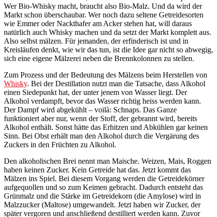
Wer Bio-Whisky macht, braucht also Bio-Malz. Und da wird der
Markt schon überschaubar. Wer noch dazu seltene Getreidesorten
wie Emmer oder Nackthafer am Acker stehen hat, will daraus
natürlich auch Whisky machen und da setzt der Markt komplett aus.
Also selbst mälzen. Für jemanden, der erfinderisch ist und in
Kreisläufen denkt, wie wir das tun, ist die Idee gar nicht so abwegig,
sich eine eigene Mälzerei neben die Brennkolonnen zu stellen.
Zum Prozess und der Bedeutung des Mälzens beim Herstellen von
Whisky
. Bei der Destillation nutzt man die Tatsache, dass Alkohol
einen Siedepunkt hat, der unter jenem von Wasser liegt. Der
Alkohol verdampft, bevor das Wasser richtig heiss werden kann.
Der Dampf wird abgekühlt – voilà: Schnaps. Das Ganze
funktioniert aber nur, wenn der Stoff, der gebrannt wird, bereits
Alkohol enthält. Sonst hätte das Erhitzen und Abkühlen gar keinen
Sinn. Bei Obst erhält man den Alkohol durch die Vergärung des
Zuckers in den Früchten zu Alkohol.
Den alkoholischen Brei nennt man Maische. Weizen, Mais, Roggen
haben keinen Zucker. Kein Getreide hat das. Jetzt kommt das
Mälzen ins Spiel. Bei diesem Vorgang werden die Getreidekörner
aufgequollen und so zum Keimen gebracht. Dadurch entsteht das
Grünmalz und die Stärke im Getreidekorn (die Amylose) wird in
Malzzucker (Maltose) umgewandelt. Jetzt haben wir Zucker, der
später vergoren und anschließend destilliert werden kann. Zuvor