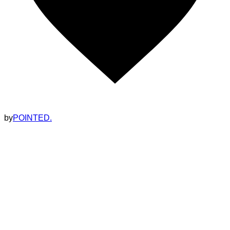
by
POINTED.