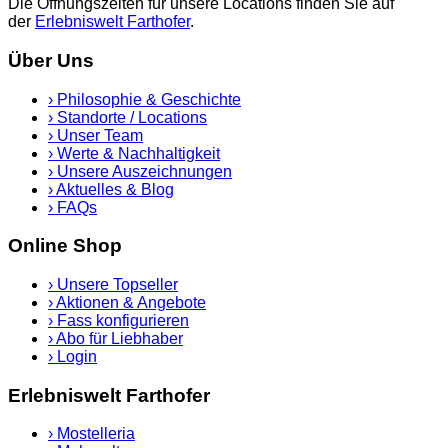
Die Öffnungszeiten für unsere Locations finden Sie auf
der
Erlebniswelt Farthofer
.
Über Uns
›
Philosophie & Geschichte
›
Standorte / Locations
›
Unser Team
›
Werte & Nachhaltigkeit
›
Unsere Auszeichnungen
›
Aktuelles & Blog
›
FAQs
Online Shop
›
Unsere Topseller
›
Aktionen & Angebote
›
Fass konfigurieren
›
Abo für Liebhaber
›
Login
Erlebniswelt Farthofer
›
Mostelleria