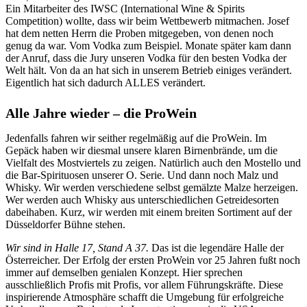
Ein Mitarbeiter des IWSC (International Wine & Spirits
Competition) wollte, dass wir beim Wettbewerb mitmachen. Josef
hat dem netten Herrn die Proben mitgegeben, von denen noch
genug da war. Vom Vodka zum Beispiel. Monate später kam dann
der Anruf, dass die Jury unseren Vodka für den besten Vodka der
Welt hält. Von da an hat sich in unserem Betrieb einiges verändert.
Eigentlich hat sich dadurch ALLES verändert.
Alle Jahre wieder – die ProWein
Jedenfalls fahren wir seither regelmäßig auf die ProWein. Im
Gepäck haben wir diesmal unsere klaren Birnenbrände, um die
Vielfalt des Mostviertels zu zeigen. Natürlich auch den Mostello und
die Bar-Spirituosen unserer O. Serie. Und dann noch Malz und
Whisky. Wir werden verschiedene selbst gemälzte Malze herzeigen.
Wer werden auch Whisky aus unterschiedlichen Getreidesorten
dabeihaben. Kurz, wir werden mit einem breiten Sortiment auf der
Düsseldorfer Bühne stehen.
Wir sind in Halle 17, Stand A 37.
Das ist die legendäre Halle der
Österreicher. Der Erfolg der ersten ProWein vor 25 Jahren fußt noch
immer auf demselben genialen Konzept. Hier sprechen
ausschließlich Profis mit Profis, vor allem Führungskräfte. Diese
inspirierende Atmosphäre schafft die Umgebung für erfolgreiche