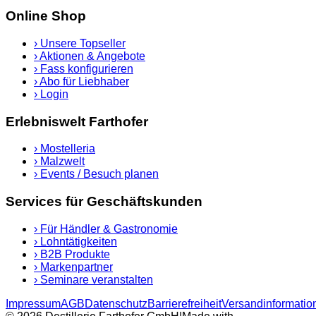
Online Shop
›
Unsere Topseller
›
Aktionen & Angebote
›
Fass konfigurieren
›
Abo für Liebhaber
›
Login
Erlebniswelt Farthofer
›
Mostelleria
›
Malzwelt
›
Events / Besuch planen
Services für Geschäftskunden
›
Für Händler & Gastronomie
›
Lohntätigkeiten
›
B2B Produkte
›
Markenpartner
›
Seminare veranstalten
Impressum
AGB
Datenschutz
Barrierefreiheit
Versandinformatio